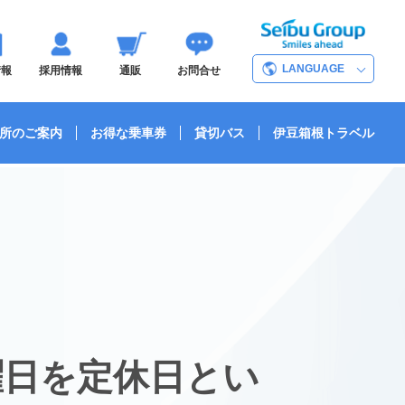
LANGUAGE
情報
採用情報
通販
お問合せ
所のご案内
お得な乗車券
貸切バス
伊豆箱根トラベル
曜日を定休日とい