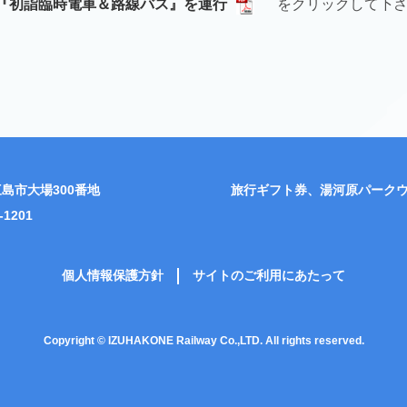
『初詣臨時電車＆路線バス』を運行
をクリックして下
島市大場300番地
旅行ギフト券、湯河原パーク
-1201
個人情報保護方針
サイトのご利用にあたって
Copyright © IZUHAKONE Railway Co.,LTD. All rights reserved.