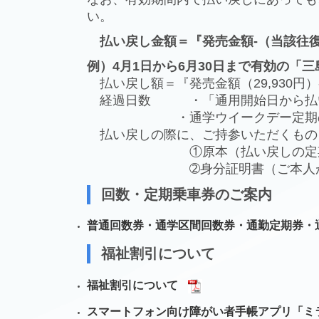
い。
払い戻し金額＝『発売金額-（当該往復
例）4月1日から6月30日まで有効の「
払い戻し額＝『発売金額（29,930円）
経過日数 ・「通用開始日から払
・通学ウイークデー定期の場合は
払い戻しの際に、ご持参いただくもの
①原本（払い戻しの定期
➁身分証明書（ご本人が確
回数・定期乗車券のご案内
普通回数券・通学区間回数券・通勤定期券・
福祉割引について
福祉割引について
スマートフォン向け障がい者手帳アプリ「ミ