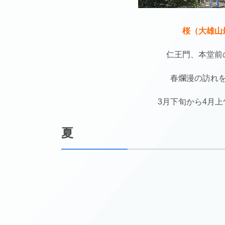
桜（大雄山
仁王門、本堂前
春爛漫の訪れ
3月下旬から4月
夏