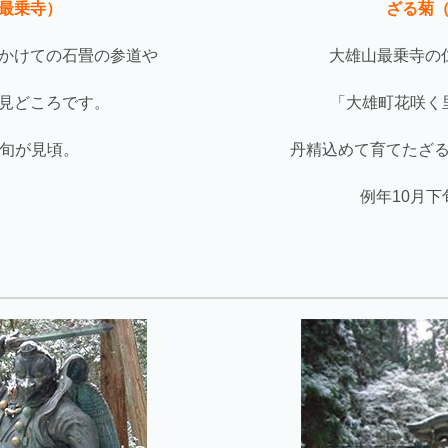
最乗寺）
ざる菊
かけての石畳の参道や
大雄山最乗寺の
見どころです。
「大雄町花咲く
下旬が見頃。
丹精込めて育てたざ
例年10月下