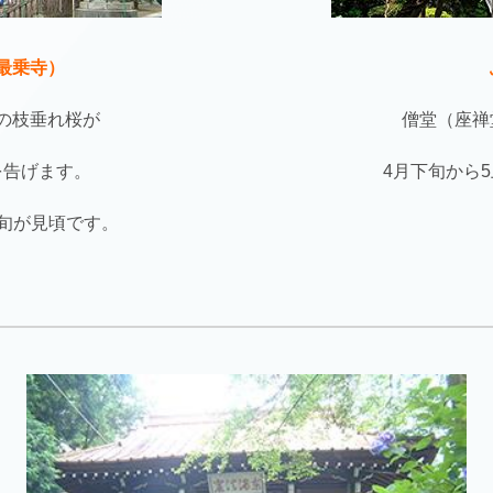
最乗寺）
の枝垂れ桜が
僧堂（座禅
を告げます。
4月下旬から
上旬が見頃です。