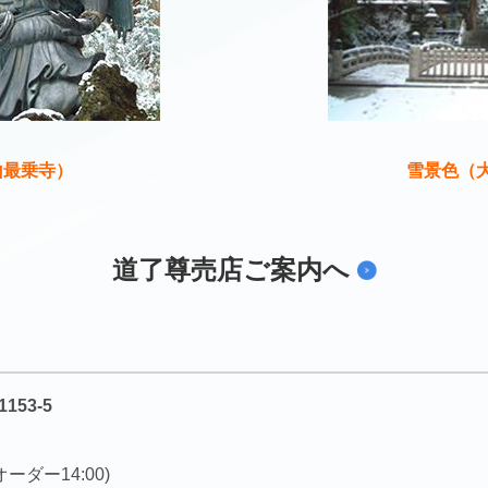
山最乗寺）
雪景色（
道了尊売店ご案内へ
53-5
ーダー14:00)