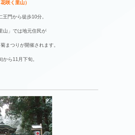
（花咲く里山）
仁王門から徒歩10分。
里山」では地元住民が
る菊まつりが開催されます。
旬から11月下旬。