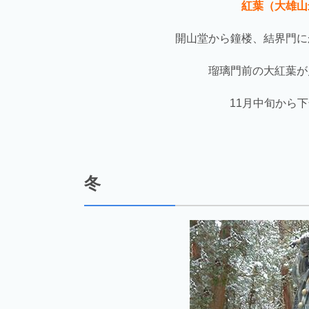
紅葉（大雄山
開山堂から鐘楼、結界門に
瑠璃門前の大紅葉が
11月中旬から
冬