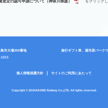
賃改定の認可申請について（神奈川県版）
をクリック
島市大場300番地
旅行ギフト券、湯河原パーク
-1211
個人情報保護方針
サイトのご利用にあたって
Copyright © IZUHAKONE Railway Co.,LTD. All rights reserved.