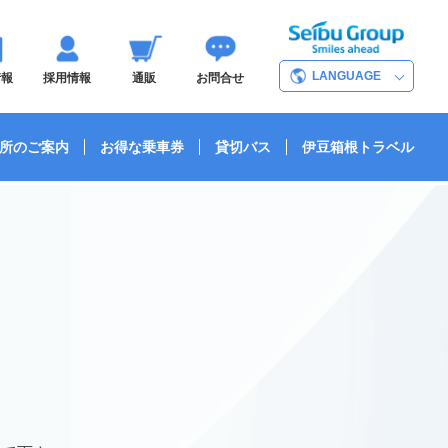
LANGUAGE
情報
採用情報
通販
お問合せ
所のご案内
お得な乗車券
貸切バス
伊豆箱根トラベル