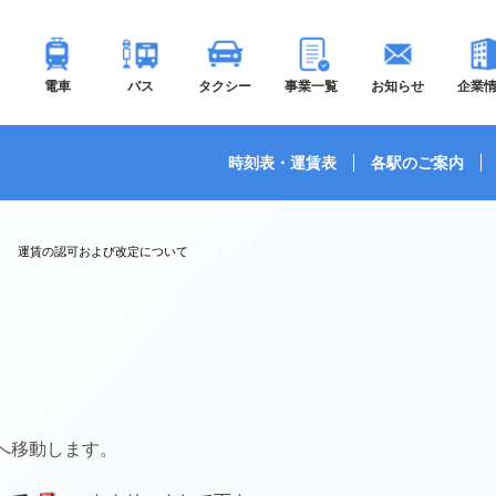
電車
バス
タクシー
事業一覧
お知らせ
企業
時刻表・運賃表
各駅のご案内
運賃の認可および改定について
へ移動します。